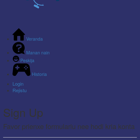
Veranda
Manan nain
Peskija
Historia
Login
Rejistu
Sign Up
Favor prienxe formulariu nee hodi kria konta